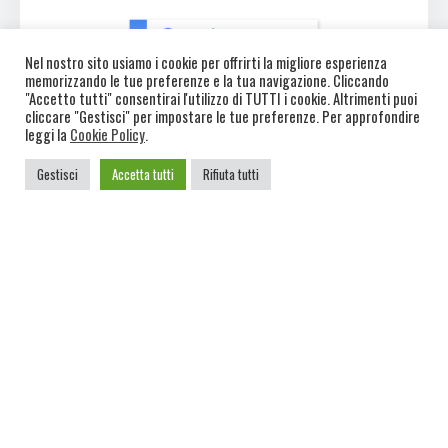
Nel nostro sito usiamo i cookie per offrirti la migliore esperienza
memorizzando le tue preferenze e la tua navigazione. Cliccando
"Accetto tutti" consentirai l'utilizzo di TUTTI i cookie. Altrimenti puoi
cliccare "Gestisci" per impostare le tue preferenze. Per approfondire
L’esperienza pluriennale nel settore unita alla costante
leggi la
Cookie Policy
.
voglia di migliorarsi ci ha portati ad ottenere la
Gestisci
Accetta tutti
Rifiuta tutti
certificazione Google Partners. Una certificazione
rilasciata ufficialmente da Google e che prevede ore di
formazione e assistenza volte all’acquisizione di tutte le
competenze necessarie per una gestione professionale
delle campagne Google Ads.