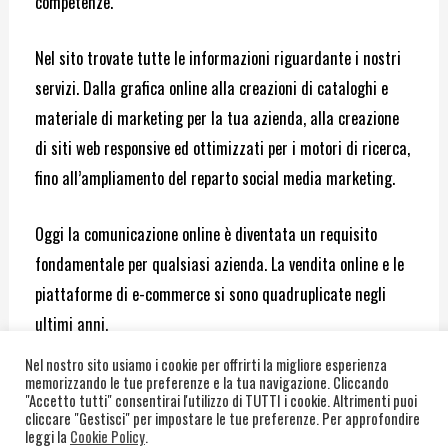
competenze.
Nel sito trovate tutte le informazioni riguardante i nostri
servizi. Dalla grafica online alla creazioni di cataloghi e
materiale di marketing per la tua azienda, alla creazione
di siti web responsive ed ottimizzati per i motori di ricerca,
fino all’ampliamento del reparto social media marketing.
Oggi la comunicazione online è diventata un requisito
fondamentale per qualsiasi azienda. La vendita online e le
piattaforme di e-commerce si sono quadruplicate negli
ultimi anni.
Nel nostro sito usiamo i cookie per offrirti la migliore esperienza
La nostra esperienza ventennale nel campo della
memorizzando le tue preferenze e la tua navigazione. Cliccando
"Accetto tutti" consentirai l'utilizzo di TUTTI i cookie. Altrimenti puoi
comunicazione ci rende una realtà solida ed esperta, in
cliccare "Gestisci" per impostare le tue preferenze. Per approfondire
leggi la
Cookie Policy
.
grado di sviluppare progetti sia per attività medio-piccole